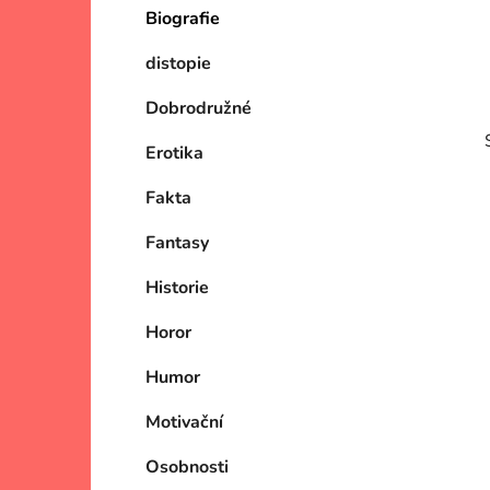
Biografie
p
a
distopie
n
e
Dobrodružné
l
Erotika
Fakta
Fantasy
Historie
i
Horor
Humor
Motivační
Osobnosti