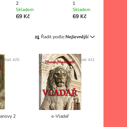
2
1
Skladem
Skladem
69 Kč
69 Kč
Ř
Řadit podle:
Nejlevnější
a
z
e
Kód:
425
Kód:
421
n
í
p
r
o
d
u
k
anovy 2
e-Vladař
t