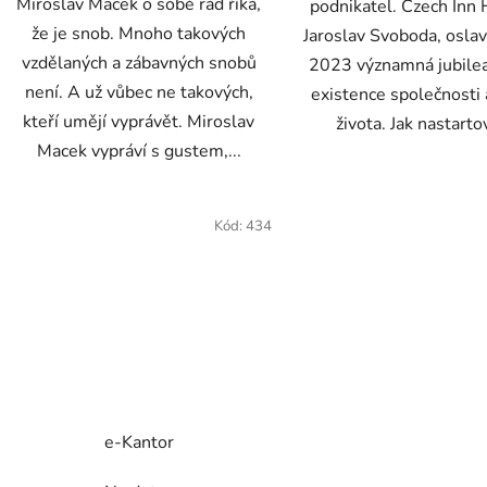
Miroslav Macek o sobě rád říká,
podnikatel. Czech Inn 
že je snob. Mnoho takových
Jaroslav Svoboda, oslavi
vzdělaných a zábavných snobů
2023 významná jubilea
není. A už vůbec ne takových,
existence společnosti 
kteří umějí vyprávět. Miroslav
života. Jak nastartov
Macek vypráví s gustem,...
Kód:
434
e-Kantor