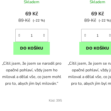
k
Skladem
Skladem
t
ů
69 Kč
69 Kč
89 Kč
89 Kč
(–22 %)
(–22 %)
DO KOŠÍKU
DO KOŠÍKU
„Cítil jsem, že jsem se narodil pro
„Cítil jsem, že jsem se n
opačné pohlaví, vždy jsem ho
opačné pohlaví, vždy 
miloval a dělal vše, co jsem mohl
miloval a dělal vše, co
pro to, abych jím byl milován.“
pro to, abych jím byl m
Kód:
395