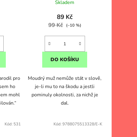
ů
Skladem
89 Kč
99 Kč
(–10 %)
DO KOŠÍKU
arodil pro
Moudrý muž nemůže stát v slově,
jsem ho
je-li mu to na škodu a jestli
 jsem mohl
pominuly okolnosti, za nichž je
ilován.“
dal.
Kód:
531
Kód:
9788075513328/E-K