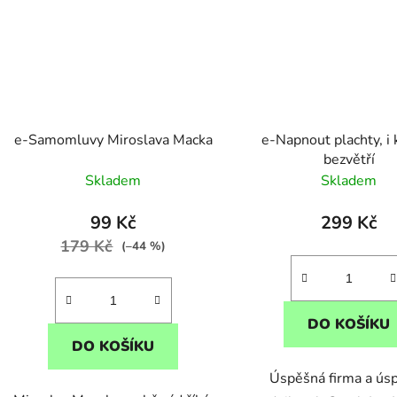
e-Samomluvy Miroslava Macka
e-Napnout plachty, i 
bezvětří
Skladem
Skladem
99 Kč
299 Kč
179 Kč
(–44 %)
DO KOŠÍKU
DO KOŠÍKU
Úspěšná firma a ús