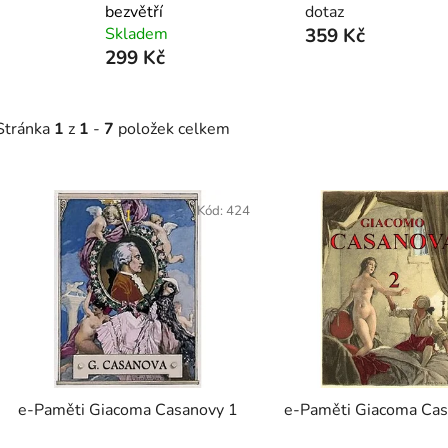
bezvětří
dotaz
Skladem
359 Kč
299 Kč
Stránka
1
z
1
-
7
položek celkem
V
ý
Kód:
424
p
s
p
r
o
d
e-Paměti Giacoma Casanovy 1
e-Paměti Giacoma Cas
u