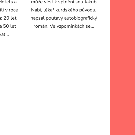
Hotels a
může vést k splnění snu.Jakub
li v roce
Nabi, lékař kurdského původu,
: 20 let
napsal poutavý autobiografický
a 50 let
román. Ve vzpomínkách se...
at...