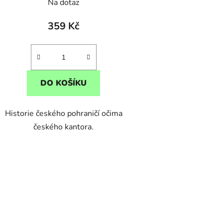
Na dotaz
359 Kč
DO KOŠÍKU
Historie českého pohraničí očima
českého kantora.
O
v
l
á
d
a