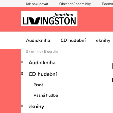
Přejít
Jak nakupovat
Obchodní podmínky
Podmín
na
obsah
Audiokniha
CD hudební
eknihy
Domů
/
eknihy
/
Biografie
P
K
Přeskočit
Audiokniha
a
kategorie
o
t
s
CD hudební
e
t
g
r
Písně
o
a
r
Vážná hudba
i
n
e
n
eknihy
í