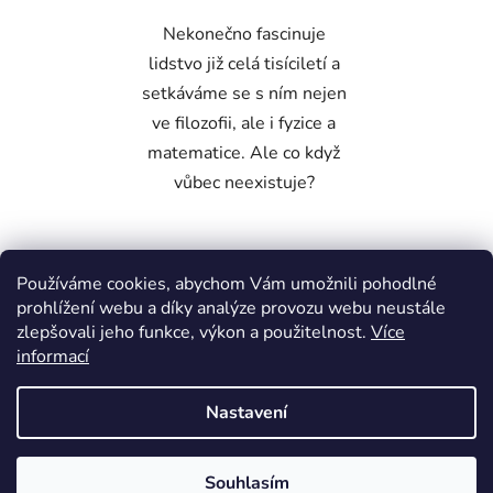
Nekonečno fascinuje
lidstvo již celá tisíciletí a
setkáváme se s ním nejen
ve filozofii, ale i fyzice a
matematice. Ale co když
vůbec neexistuje?
Používáme cookies, abychom Vám umožnili pohodlné
1
položek celkem
O
prohlížení webu a díky analýze provozu webu neustále
v
zlepšovali jeho funkce, výkon a použitelnost.
Více
l
informací
Garance doručení
á
d
nepoškozeného zboží
Nastavení
a
c
Z
í
Vytvořil Shoptet
á
Souhlasím
p
Copyright 2026
Dobre-knihkupectvi
. Všechna práva