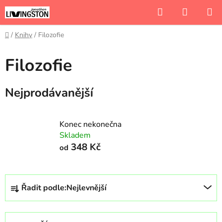
Přejít
Hledat
NÁKUP
na
KOŠÍK
obsah
Domů
/
Knihy
/
Filozofie
Filozofie
Nejprodávanější
Konec nekonečna
Skladem
348 Kč
od
Ř
Řadit podle:
Nejlevnější
a
z
e