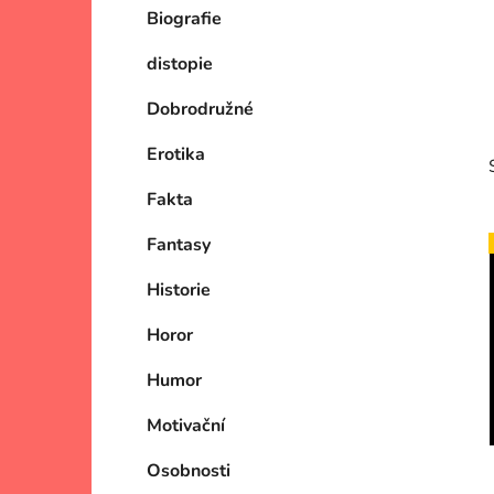
Biografie
p
a
distopie
n
e
Dobrodružné
l
Erotika
Fakta
Fantasy
Historie
i
Horor
Humor
Motivační
Osobnosti