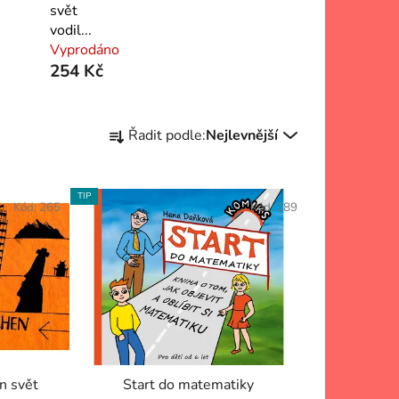
svět
vodil...
Vyprodáno
254 Kč
Ř
Řadit podle:
Nejlevnější
a
z
e
TIP
Kód:
265
Kód:
289
n
í
p
r
o
d
u
k
n svět
Start do matematiky