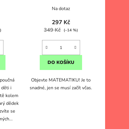
t
ů
Na dotaz
297 Kč
349 Kč
)
(–14 %)
DO KOŠÍKU
 poučná
Objevte MATEMATIKU! Je to
děti i
snadné, jen se musí začít včas.
stě kolem
tarý dědek
víte se
ných...