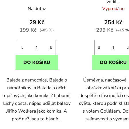
vodil...
k
Na dotaz
Vyprodáno
t
ů
29 Kč
254 Kč
199 Kč
299 Kč
(–85 %)
(–15 %
DO KOŠÍKU
DO KOŠÍKU
Balada z nemocnice, Balada o
Úsměvná, nadčasová,
námořníkovi a Balada o očích
obrázková knížka pro 
topičových jako komiks!? Lubomír
dospělé o fascinující ce
Lichý dostal nápad udělat balady
světa, kterou podnikl s
Jiřího Wolkera jako komiks. A
s volem Goliášem. Doz
proč ne? Jsou to básně...
zajímavosti o význam