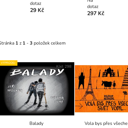
Na
dotaz
dotaz
29 Kč
297 Kč
Stránka
1
z
1
-
3
položek celkem
V
VÝPRODEJ
ý
Kód:
298
p
s
p
r
o
d
Balady
Vola bys přes všeche
u