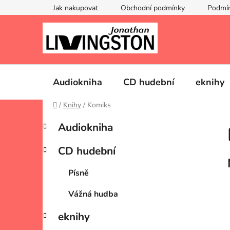
Přejít
Jak nakupovat
Obchodní podmínky
Podmín
na
obsah
Audiokniha
CD hudební
eknihy
Domů
/
Knihy
/
Komiks
P
K
Přeskočit
Audiokniha
a
kategorie
o
t
s
CD hudební
e
t
g
r
Písně
o
a
r
Vážná hudba
i
n
e
n
eknihy
í