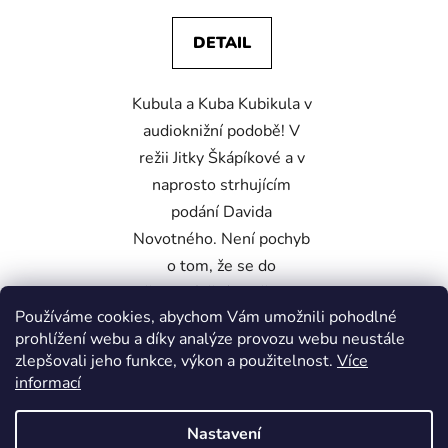
ů
DETAIL
Kubula a Kuba Kubikula v
audioknižní podobě! V
režii Jitky Škápíkové a v
naprosto strhujícím
podání Davida
Novotného. Není pochyb
o tom, že se do
převyprávění Vančurovy
Používáme cookies, abychom Vám umožnili pohodlné
knížky...
prohlížení webu a díky analýze provozu webu neustále
zlepšovali jeho funkce, výkon a použitelnost.
Více
informací
1
položek celkem
O
Nastavení
v