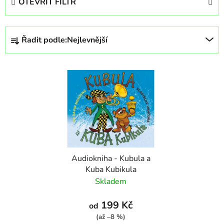
OTEVŘÍT FILTR
Ř
Řadit podle:
Nejlevnější
a
z
V
e
ý
n
p
í
i
p
s
r
p
o
r
d
Audiokniha - Kubula a
o
u
Kuba Kubikula
d
k
Skladem
u
t
k
ů
199 Kč
od
t
(až –8 %)