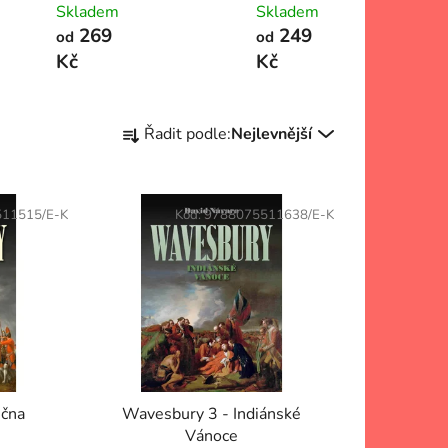
Skladem
Skladem
269
249
od
od
Kč
Kč
Ř
Řadit podle:
Nejlevnější
a
z
e
11515/E-K
Kód:
9788075511638/E-K
n
í
p
r
o
d
u
k
ečna
Wavesbury 3 - Indiánské
t
Vánoce