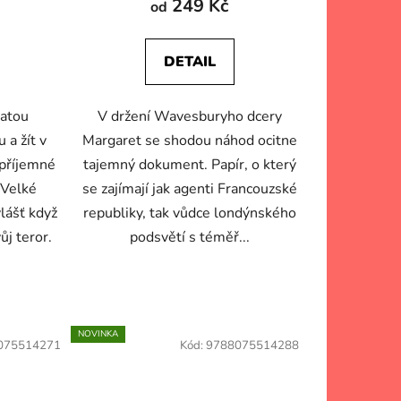
249 Kč
od
DETAIL
hatou
V držení Wavesburyho dcery
 a žít v
Margaret se shodou náhod ocitne
 příjemné
tajemný dokument. Papír, o který
 Velké
se zajímají jak agenti Francouzské
lášť když
republiky, tak vůdce londýnského
ůj teror.
podsvětí s téměř...
NOVINKA
075514271
Kód:
9788075514288