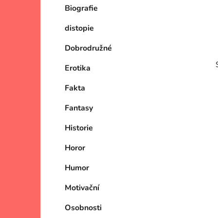
Biografie
p
a
distopie
n
e
Dobrodružné
l
Erotika
Fakta
Fantasy
Historie
i
Horor
Humor
Motivační
Osobnosti