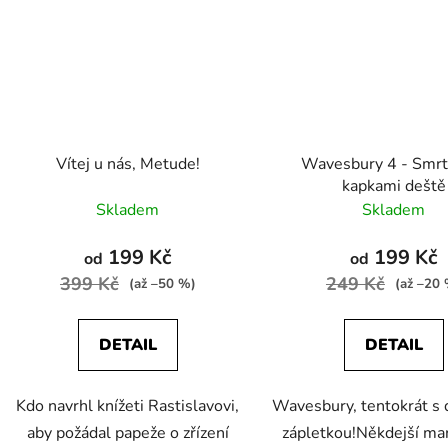
Vítej u nás, Metude!
Wavesbury 4 - Smrt
kapkami deště
Skladem
Skladem
199 Kč
199 Kč
od
od
399 Kč
249 Kč
(až –50 %)
(až –20
DETAIL
DETAIL
Kdo navrhl knížeti Rastislavovi,
Wavesbury, tentokrát s 
aby požádal papeže o zřízení
zápletkou!Někdejší ma