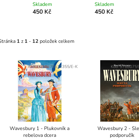
Skladem
Skladem
450 Kč
450 Kč
Stránka
1
z
1
-
12
položek celkem
V
ý
Kód:
9788075511355/E-K
Kód:
97880755
p
s
p
r
o
d
Wavesbury 1 - Plukovník a
Wavesbury 2 - Sl
u
rebelova dcera
podporučík