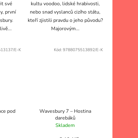
it své
kultu voodoo, lidské hrabivosti,
y, první
nebo snad vyslanců cizího státu,
sbury.
kteří zjistili pravdu o jeho původu?
ivě...
Majorovým...
13137/E-K
Kód:
9788075513892/E-K
nce pod
Wavesbury 7 – Hostina
darebáků
Skladem