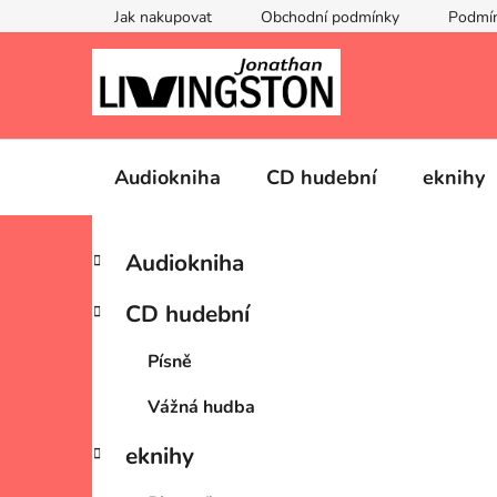
Přejít
Jak nakupovat
Obchodní podmínky
Podmín
na
obsah
Audiokniha
CD hudební
eknihy
P
K
Přeskočit
Audiokniha
a
kategorie
o
t
s
CD hudební
e
t
g
r
Písně
o
a
r
Vážná hudba
i
n
e
n
eknihy
í