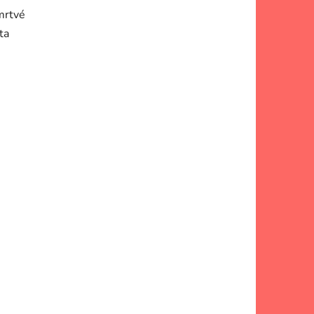
 mrtvé
ta