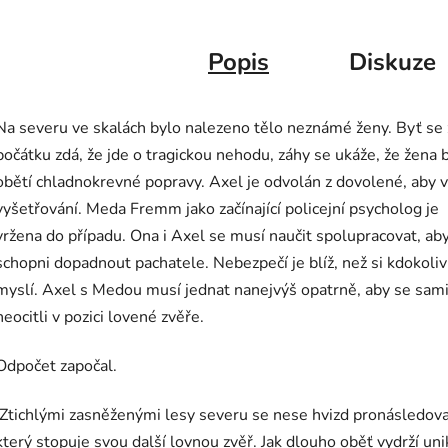
Popis
Diskuze
Na severu ve skalách bylo nalezeno tělo neznámé ženy. Byť se 
počátku zdá, že jde o tragickou nehodu, záhy se ukáže, že žena 
obětí chladnokrevné popravy. Axel je odvolán z dovolené, aby 
vyšetřování. Meda Fremm jako začínající policejní psycholog je
vržena do případu. Ona i Axel se musí naučit spolupracovat, aby
schopni dopadnout pachatele. Nebezpečí je blíž, než si kdokoliv
myslí. Axel s Medou musí jednat nanejvýš opatrně, aby se sam
neocitli v pozici lovené zvěře.
Odpočet započal.
Ztichlými zasněženými lesy severu se nese hvizd pronásledova
který stopuje svou další lovnou zvěř. Jak dlouho oběť vydrží uni