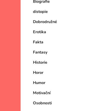
Biografie
p
a
distopie
n
e
Dobrodružné
l
Erotika
Fakta
Fantasy
Historie
Horor
Humor
Motivační
Osobnosti