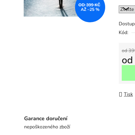
OD 399 KČ
AŽ –25 %
Dostup
Kód:
od 39
o
Měrná
Tisk
Garance doručení
nepoškozeného zboží