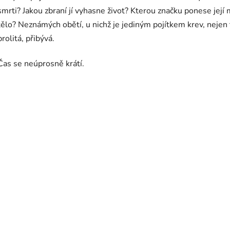
smrti? Jakou zbraní jí vyhasne život? Kterou značku ponese její
tělo? Neznámých obětí, u nichž je jediným pojítkem krev, nejen 
prolitá, přibývá.
Čas se neúprosně krátí.