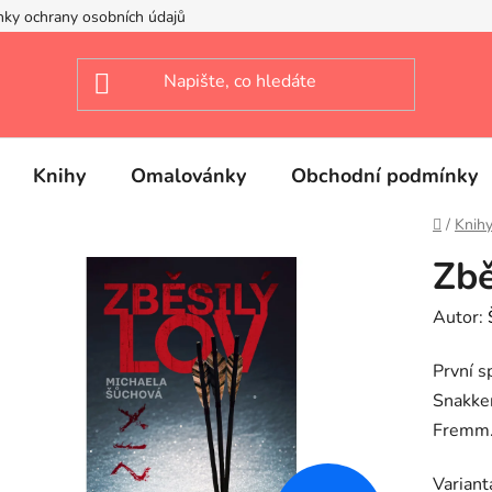
ky ochrany osobních údajů
Knihy
Omalovánky
Obchodní podmínky
Domů
/
Knih
Zbě
Autor:
První s
Snakke
Fremm
Variant