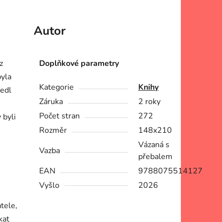
Autor
z
Doplňkové parametry
byla
Kategorie
Knihy
vedl
Záruka
2 roky
Počet stran
272
 byli
Rozměr
148x210
i
Vázaná s
Vazba
přebalem
EAN
9788075514127
Vyšlo
2026
tele,
kat