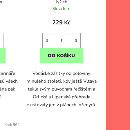
t
em
lyžích
ů
Skladem
229 Kč
DO KOŠÍKU
erináře,
Vodácké zážitky od poloviny
psů všech
minulého století, kdy ještě Vltava
ména pak
tekla svým původním řečištěm a
ů.
Orlická a Lipenská přehrada
existovaly jen v plánech inženýrů.
Kód:
562