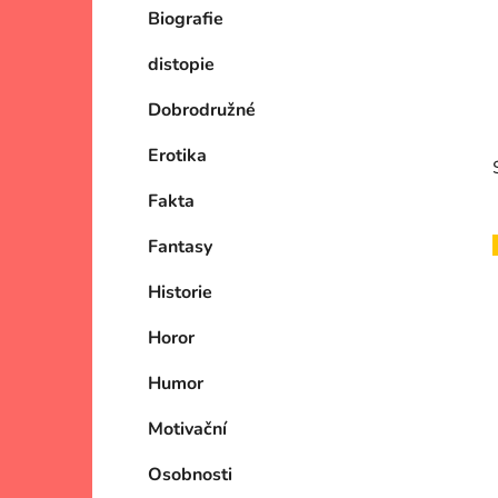
Biografie
p
a
distopie
n
e
Dobrodružné
l
Erotika
Fakta
Fantasy
Historie
i
Horor
Humor
Motivační
Osobnosti