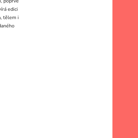
i, poprvé
írá edici
a, tělem i
adaného