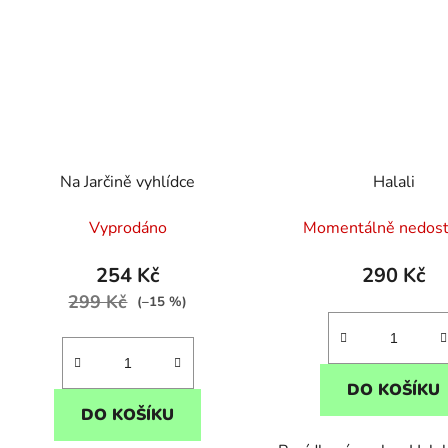
Na Jarčině vyhlídce
Halali
Vyprodáno
Momentálně nedos
254 Kč
290 Kč
299 Kč
(–15 %)
DO KOŠÍKU
DO KOŠÍKU