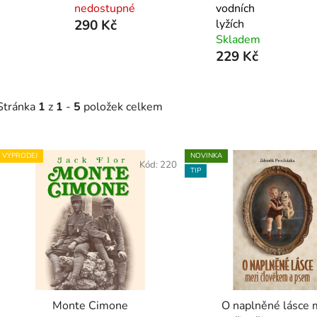
nedostupné
vodních
290 Kč
lyžích
Skladem
229 Kč
Stránka
1
z
1
-
5
položek celkem
V
VÝPRODEJ
NOVINKA
ý
Kód:
220
TIP
p
s
p
r
o
d
Monte Cimone
O naplněné lásce 
u