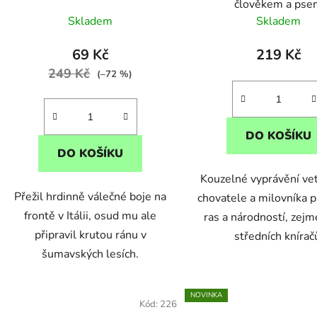
člověkem a ps
k
Skladem
Skladem
t
ů
69 Kč
219 Kč
249 Kč
(–72 %)
DO KOŠÍKU
DO KOŠÍKU
Kouzelné vyprávění vet
Přežil hrdinně válečné boje na
chovatele a milovníka 
frontě v Itálii, osud mu ale
ras a národností, zej
připravil krutou ránu v
středních knírač
šumavských lesích.
NOVINKA
Kód:
226