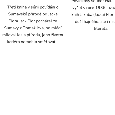
Povídkový soubor Halal
Třetí kniha v sérii povídání o
vyšel v roce 1936, uzav
Šumavské přírodě od Jacka
knih Jakuba (Jacka) Flor
Flora.Jack Flor pocházel ze
duší hajného, ale i n
Šumavy z Domažlicka, od mládí
literáta.
miloval les a přírodu, jeho životní
kariéra nemohla směřovat...
O
v
l
á
d
a
c
í
p
r