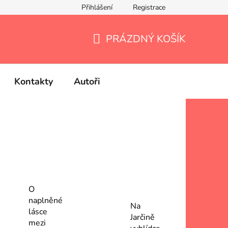
Přihlášení
Registrace
PRÁZDNÝ KOŠÍK
NÁKUPNÍ
KOŠÍK
Kontakty
Autoři
O
naplněné
Na
lásce
Jarčině
mezi