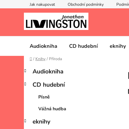
Přejít
Jak nakupovat
Obchodní podmínky
Podmín
na
obsah
Audiokniha
CD hudební
eknihy
Domů
/
Knihy
/
Příroda
P
K
Přeskočit
Audiokniha
a
kategorie
o
t
s
CD hudební
e
t
g
r
Písně
o
a
r
Vážná hudba
i
n
e
n
eknihy
í