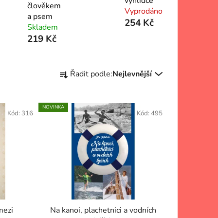
vyhlídce
člověkem
Vyprodáno
a psem
254 Kč
Skladem
219 Kč
Ř
Řadit podle:
Nejlevnější
a
z
e
NOVINKA
Kód:
316
Kód:
495
n
í
p
r
o
d
u
k
mezi
Na kanoi, plachetnici a vodních