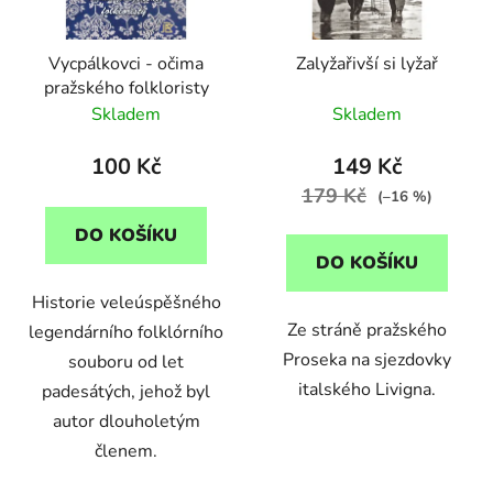
p
o
r
d
Vycpálkovci - očima
Zalyžařivší si lyžař
o
u
pražského folkloristy
d
k
Skladem
Skladem
u
t
k
ů
100 Kč
149 Kč
t
179 Kč
(–16 %)
ů
DO KOŠÍKU
DO KOŠÍKU
Historie veleúspěšného
Ze stráně pražského
legendárního folklórního
Proseka na sjezdovky
souboru od let
italského Livigna.
padesátých, jehož byl
autor dlouholetým
členem.