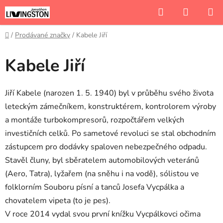
Přejít
Hledat
NÁKUP
na
KOŠÍK
obsah
Domů
/
Prodávané značky
/
Kabele Jiří
Kabele Jiří
Jiří Kabele (narozen 1. 5. 1940) byl v průběhu svého života
leteckým zámečníkem, konstruktérem, kontrolorem výroby
a montáže turbokompresorů, rozpočtářem velkých
investičních celků. Po sametové revoluci se stal obchodním
zástupcem pro dodávky spaloven nebezpečného odpadu.
Stavěl čluny, byl sběratelem automobilových veteránů
(Aero, Tatra), lyžařem (na sněhu i na vodě), sólistou ve
folklorním Souboru písní a tanců Josefa Vycpálka a
chovatelem vipeta (to je pes).
V roce 2014 vydal svou první knížku Vycpálkovci očima