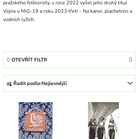
pražského folkloristy, v roce 2022 vyšel jeho druhý titul
Vojna u MiG-19 a roku 2023 třetí – Na kanoi, plachetnici a
vodních lyžích.
OTEVŘÍT FILTR
Ř
Řadit podle:
Nejlevnější
a
z
V
e
ý
n
p
í
i
p
s
r