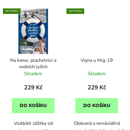
NOVINKA
NOVINKA
Na kanoi, plachetnici a
Vojna u Mig-19
vodních lyžích
Skladem
Skladem
229 Kč
229 Kč
DO KOŠÍKU
DO KOŠÍKU
Vodácké zážitky od
Obávaná a nenáviděná