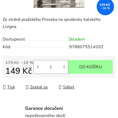
179 KČ
–16 %
Ze stráně pražského Proseka na sjezdovky italského
Livigna.
Dostupnost
Skladem
Kód:
9788075514202
179 Kč
–16 %
DO KOŠÍKU
149 Kč
Měrná cena:
Tisk
Zeptat se
Sdílet
Garance doručení
nepoškozeného zboží