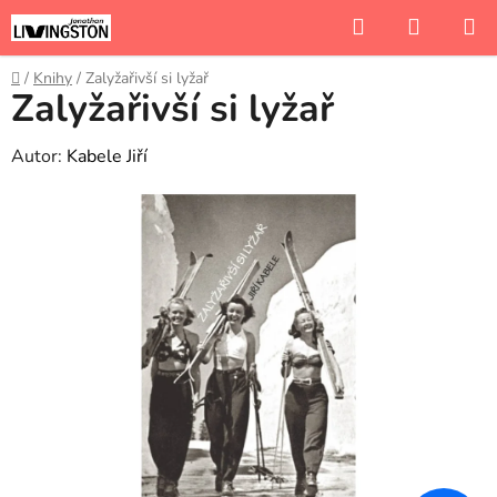
Přejít
Hledat
NÁKUP
na
KOŠÍK
obsah
Domů
/
Knihy
/
Zalyžařivší si lyžař
Zalyžařivší si lyžař
Autor:
Kabele Jiří