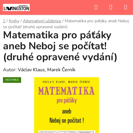
Přejít
Hledat
NÁKUP
na
KOŠÍK
obsah
Domů
/
Knihy
/
Alternativní učebnice
/
Matematika pro páťáky aneb Neboj
se počítat! (druhé opravené vydání)
Matematika pro páťáky
aneb Neboj se počítat!
(druhé opravené vydání)
Autor:
Václav Klaus, Marek Černík
NOVINKA