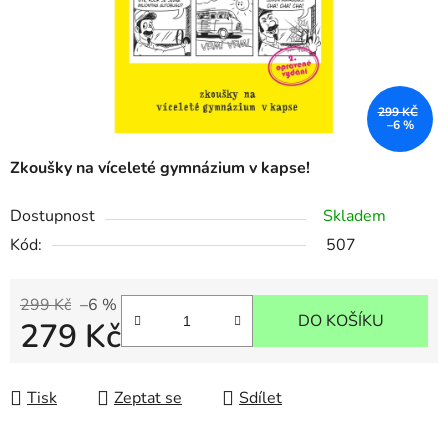
299 KČ
–6 %
Zkoušky na víceleté gymnázium v kapse!
Dostupnost
Skladem
Kód:
507
299 Kč
–6 %
DO KOŠÍKU
279 Kč
Měrná cena:
Tisk
Zeptat se
Sdílet