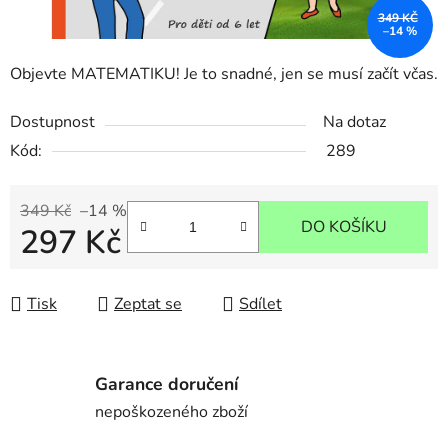
349 KČ
–14 %
Objevte MATEMATIKU! Je to snadné, jen se musí začít včas.
Dostupnost
Na dotaz
Kód:
289
349 Kč
–14 %
DO KOŠÍKU
297 Kč
Měrná cena:
Tisk
Zeptat se
Sdílet
Garance doručení
nepoškozeného zboží