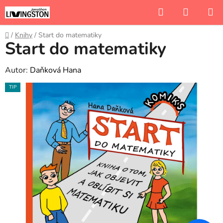
Přejít
Hledat
NÁKUP
na
KOŠÍK
obsah
Domů
/
Knihy
/
Start do matematiky
Start do matematiky
Autor:
Daňková Hana
TIP