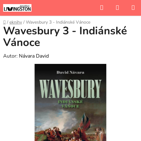
Přejít
Hledat
NÁKUP
na
KOŠÍK
obsah
Domů
/
eknihy
/
Wavesbury 3 - Indiánské Vánoce
Wavesbury 3 - Indiánské
Vánoce
Autor:
Návara David