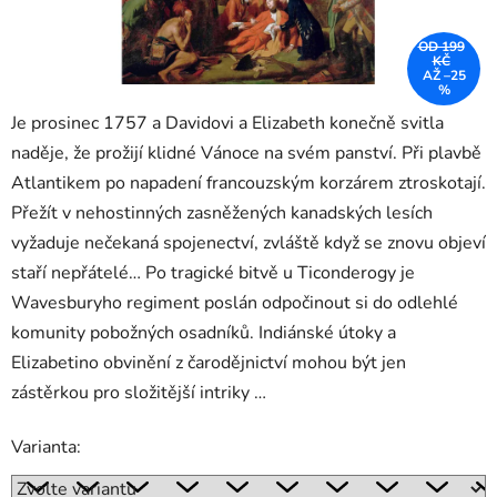
OD 199
KČ
AŽ –25
%
Je prosinec 1757 a Davidovi a Elizabeth konečně svitla
naděje, že prožijí klidné Vánoce na svém panství. Při plavbě
Atlantikem po napadení francouzským korzárem ztroskotají.
Přežít v nehostinných zasněžených kanadských lesích
vyžaduje nečekaná spojenectví, zvláště když se znovu objeví
staří nepřátelé… Po tragické bitvě u Ticonderogy je
Wavesburyho regiment poslán odpočinout si do odlehlé
komunity pobožných osadníků. Indiánské útoky a
Elizabetino obvinění z čarodějnictví mohou být jen
zástěrkou pro složitější intriky …
Varianta: