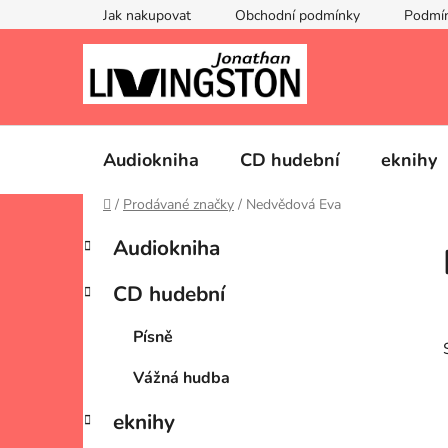
Přejít
Jak nakupovat
Obchodní podmínky
Podmín
na
obsah
Audiokniha
CD hudební
eknihy
Domů
/
Prodávané značky
/
Nedvědová Eva
P
K
Přeskočit
Audiokniha
a
kategorie
o
t
s
CD hudební
e
t
g
r
Písně
o
a
r
Vážná hudba
i
n
e
n
eknihy
í