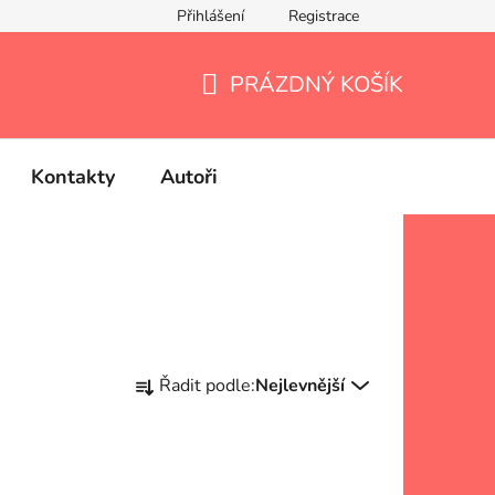
Přihlášení
Registrace
PRÁZDNÝ KOŠÍK
NÁKUPNÍ
KOŠÍK
Kontakty
Autoři
Ř
Řadit podle:
Nejlevnější
a
z
e
n