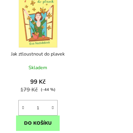
p
s
p
r
o
d
Jak ztloustnout do plavek
u
k
Skladem
t
ů
99 Kč
179 Kč
(–44 %)
DO KOŠÍKU