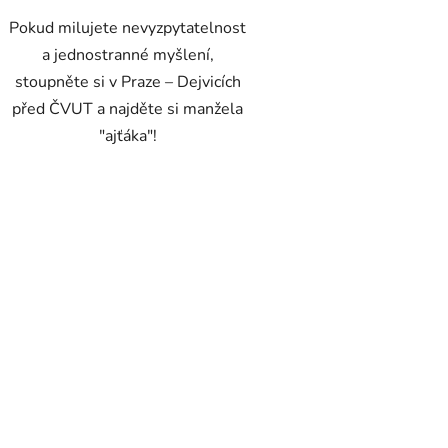
Pokud milujete nevyzpytatelnost
a jednostranné myšlení,
stoupněte si v Praze – Dejvicích
před ČVUT a najděte si manžela
"ajťáka"!
O
v
l
á
d
a
c
í
p
r
v
k