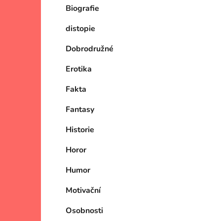
Biografie
p
i
a
distopie
n
e
Dobrodružné
l
Erotika
Fakta
Fantasy
Historie
Horor
Humor
Motivační
Osobnosti