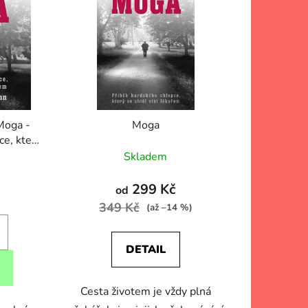
í
p
r
o
d
u
k
Moga -
Moga
t
ce, který
ů
 pouze ke
Skladem
299 Kč
od
349 Kč
(až –14 %)
DETAIL
Cesta životem je vždy plná