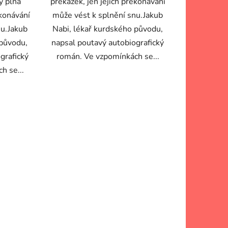
y plná
překážek, jen jejich překonávání
ekonávání
může vést k splnění snu.Jakub
nu.Jakub
Nabi, lékař kurdského původu,
 původu,
napsal poutavý autobiografický
grafický
román. Ve vzpomínkách se...
h se...