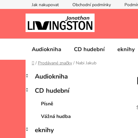
Přejít
Jak nakupovat
Obchodní podmínky
Podmín
na
obsah
Audiokniha
CD hudební
eknihy
Domů
/
Prodávané značky
/
Nabi Jakub
P
K
Přeskočit
Audiokniha
a
kategorie
o
t
s
CD hudební
e
t
g
r
Písně
o
a
r
Vážná hudba
i
n
e
n
eknihy
í