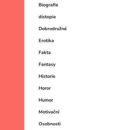
Biografie
p
i
a
distopie
n
e
Dobrodružné
l
Erotika
Fakta
Fantasy
Historie
Horor
Humor
Motivační
Osobnosti