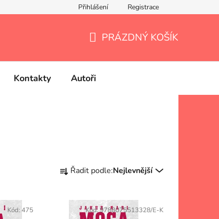
Přihlášení
Registrace
PRÁZDNÝ KOŠÍK
NÁKUPNÍ
KOŠÍK
Kontakty
Autoři
Ř
Řadit podle:
Nejlevnější
a
z
e
Kód:
475
Kód:
9788075513328/E-K
n