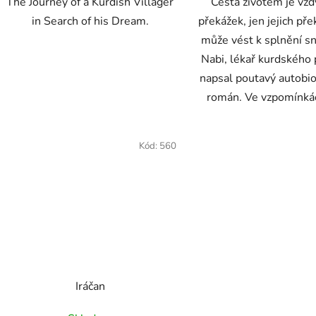
The Journey of a Kurdish Villager
Cesta životem je vžd
in Search of his Dream.
překážek, jen jejich př
může vést k splnění s
Nabi, lékař kurdského
napsal poutavý autobio
román. Ve vzpomínkác
Kód:
560
Iráčan