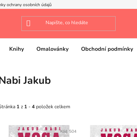
ky ochrany osobních údajů
Knihy
Omalovánky
Obchodní podmínky
Nabi Jakub
Stránka
1
z
1
-
4
položek celkem
V
ý
Kód:
504