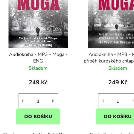
p
s
p
r
o
d
Audiokniha - MP3 - Moga -
Audiokniha - MP3 - 
u
ENG
příběh kurdského chlap
k
se chtěl stát lékařem -
Skladem
Skladem
t
stažení
ů
249 Kč
249 Kč
DO KOŠÍKU
DO KOŠÍKU