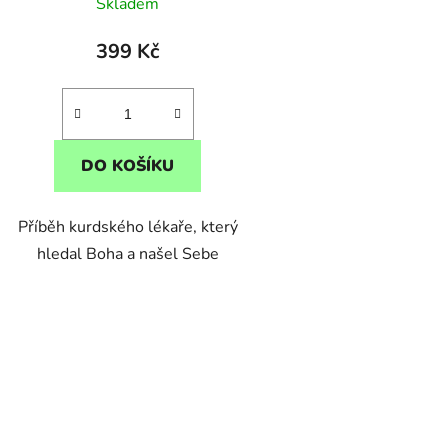
Skladem
399 Kč
DO KOŠÍKU
Příběh kurdského lékaře, který
hledal Boha a našel Sebe
O
v
l
á
d
a