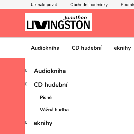
Přejít
Jak nakupovat
Obchodní podmínky
Podmín
na
obsah
Audiokniha
CD hudební
eknihy
P
K
Přeskočit
Audiokniha
a
kategorie
o
t
s
CD hudební
e
t
g
r
Písně
o
a
r
Vážná hudba
i
n
e
n
eknihy
í