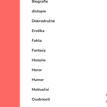
Biografie
p
a
distopie
n
e
Dobrodružné
l
Erotika
Fakta
Fantasy
Historie
Horor
Humor
Motivační
Osobnosti