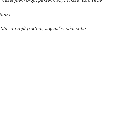
„Musel jsem projít peklem, abych našel sám sebe.“
Nebo
„Musel projít peklem, aby našel sám sebe.