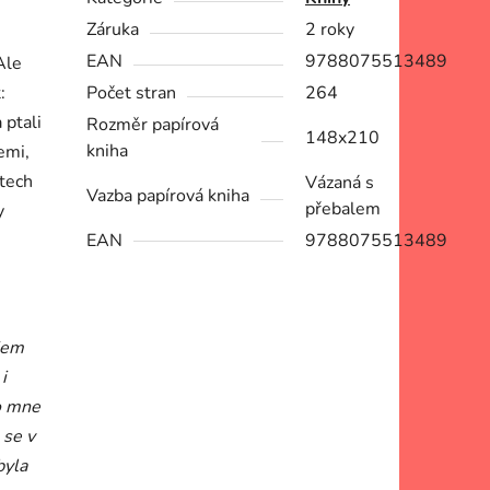
Záruka
2 roky
EAN
9788075513489
Ale
:
Počet stran
264
 ptali
Rozměr papírová
148x210
kniha
emi,
etech
Vázaná s
Vazba papírová kniha
přebalem
y
EAN
9788075513489
jem
i
ro mne
 se v
byla