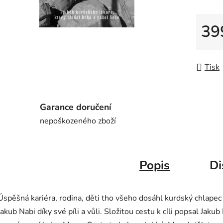
39
Měrná
Tisk
Garance doručení
nepoškozeného zboží
Popis
Di
Úspěšná kariéra, rodina, děti tho všeho dosáhl kurdský chlapec
Jakub Nabi díky své píli a vůli. Složitou cestu k cíli popsal Jakub