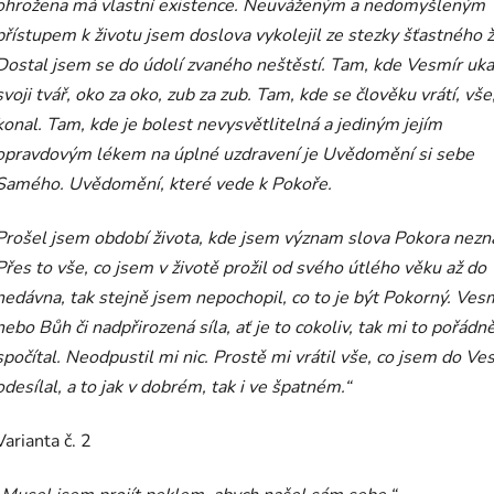
ohrožena má vlastní existence. Neuváženým a nedomyšleným
přístupem k životu jsem doslova vykolejil ze stezky šťastného ž
Dostal jsem se do údolí zvaného neštěstí. Tam, kde Vesmír uka
svoji tvář, oko za oko, zub za zub. Tam, kde se člověku vrátí, vše
konal. Tam, kde je bolest nevysvětlitelná a jediným jejím
opravdovým lékem na úplné uzdravení je Uvědomění si sebe
Samého. Uvědomění, které vede k Pokoře.
Prošel jsem období života, kde jsem význam slova Pokora nezna
Přes to vše, co jsem v životě prožil od svého útlého věku až do
nedávna, tak stejně jsem nepochopil, co to je být Pokorný. Ves
nebo Bůh či nadpřirozená síla, ať je to cokoliv, tak mi to pořádn
spočítal. Neodpustil mi nic. Prostě mi vrátil vše, co jsem do Ve
odesílal, a to jak v dobrém, tak i ve špatném.“
Varianta č. 2