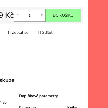
9 Kč
DO KOŠÍKU
 cena:
Zeptat se
Sdílet
skuze
Doplňkové parametry
 Nabi
Kategorie
Knihy