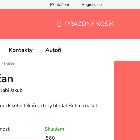
Přihlášení
Registrace
PRÁZDNÝ KOŠÍK
NÁKUPNÍ
KOŠÍK
Kontakty
Autoři
y
/
Iráčan
čan
Nabi Jakub
kurdského lékaře, který hledal Boha a našel
nost
Skladem
560