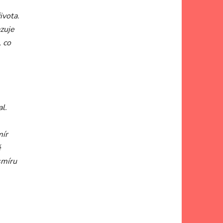
ivota.
zuje
, co
l.
mír
ě
smíru