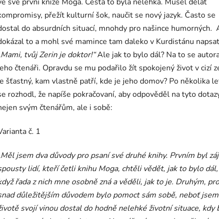
ve své první knize Moga. Cesta to byla nelehká. Musel dělat
kompromisy, přežít kulturní šok, naučit se nový jazyk. Často se
dostal do absurdních situací, mnohdy pro našince humorných. 
dokázal to a mohl své mamince tam daleko v Kurdistánu napsat
„Mami, tvůj Zerin je doktor!“
Ale jak to bylo dál? Na to se autora
jeho čtenáři. Opravdu se mu podařilo žít spokojený život v cizí z
je šťastný, kam vlastně patří, kde je jeho domov? Po několika l
se rozhodl, že napíše pokračovaní, aby odpověděl na tyto dotaz
nejen svým čtenářům, ale i sobě:
Varianta č. 1
„Měl jsem dva důvody pro psaní své druhé knihy. Prvním byl zá
spousty lidí, kteří četli knihu Moga, chtěli vědět, jak to bylo dál, 
když řada z nich mne osobně zná a věděli, jak to je. Druhým, p
snad důležitějším důvodem bylo pomoct sám sobě, neboť jsem
životě svojí vinou dostal do hodně nelehké životní situace, kdy 