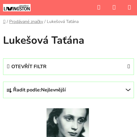
Přejít
Hledat
NÁKUP
na
KOŠÍK
obsah
Domů
/
Prodávané značky
/
Lukešová Taťána
Lukešová Taťána
OTEVŘÍT FILTR
Ř
Řadit podle:
Nejlevnější
a
z
V
e
ý
n
p
í
i
p