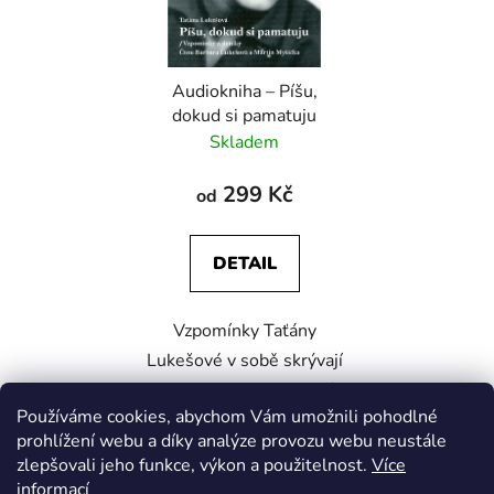
s
r
p
o
r
d
Audiokniha – Píšu,
o
u
dokud si pamatuju
d
k
Skladem
u
t
k
ů
299 Kč
od
t
ů
DETAIL
Vzpomínky Taťány
Lukešové v sobě skrývají
celou tragiku 20. století s
Používáme cookies, abychom Vám umožnili pohodlné
jeho hrůzami a nadějemi.
prohlížení webu a díky analýze provozu webu neustále
zlepšovali jeho funkce, výkon a použitelnost.
Více
informací