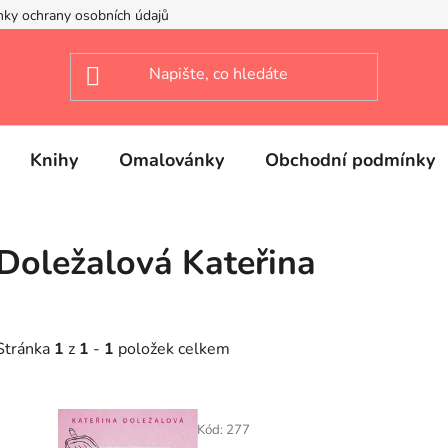
ky ochrany osobních údajů
Knihy
Omalovánky
Obchodní podmínky
Doležalová Kateřina
Stránka
1
z
1
-
1
položek celkem
V
ý
Kód:
277