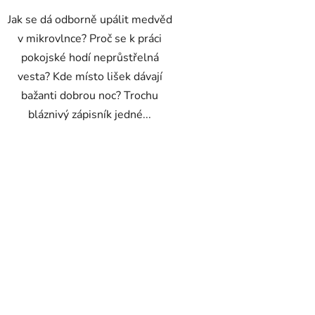
Jak se dá odborně upálit medvěd
v mikrovlnce? Proč se k práci
pokojské hodí neprůstřelná
vesta? Kde místo lišek dávají
bažanti dobrou noc? Trochu
bláznivý zápisník jedné...
O
v
l
á
d
a
c
í
p
r