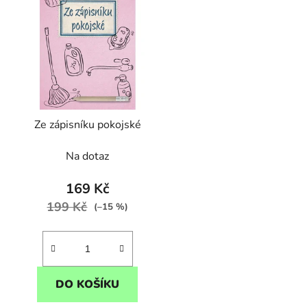
p
s
p
r
o
d
Ze zápisníku pokojské
u
k
Na dotaz
t
ů
169 Kč
199 Kč
(–15 %)
DO KOŠÍKU