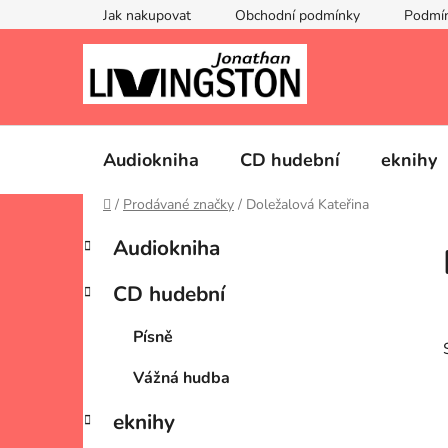
Přejít
Jak nakupovat
Obchodní podmínky
Podmín
na
obsah
Audiokniha
CD hudební
eknihy
Domů
/
Prodávané značky
/
Doležalová Kateřina
P
K
Přeskočit
Audiokniha
a
kategorie
o
t
s
CD hudební
e
t
g
r
Písně
o
a
r
Vážná hudba
i
n
e
n
eknihy
í