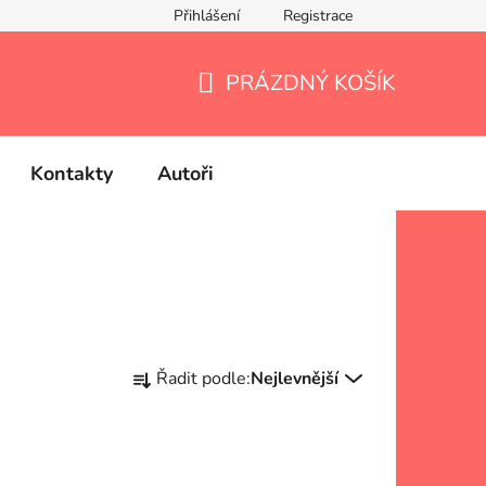
Přihlášení
Registrace
PRÁZDNÝ KOŠÍK
NÁKUPNÍ
KOŠÍK
Kontakty
Autoři
Ř
Řadit podle:
Nejlevnější
a
z
e
n