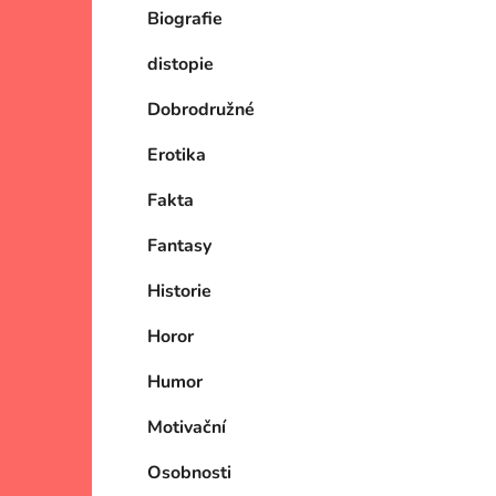
Biografie
p
i
a
distopie
n
e
Dobrodružné
l
Erotika
Fakta
Fantasy
Historie
Horor
Humor
Motivační
Osobnosti