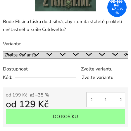
OD 199
KČ
AŽ –35
%
Bude Elisina láska dost silná, aby zlomila staleté prokletí
nešťastného krále Coldwellu?
Varianta:
Dostupnost
Zvolte variantu
Kód:
Zvolte variantu
od 199 Kč
až –35 %
od
129 Kč
Měrná cena:
DO KOŠÍKU