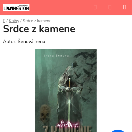
Přejít
Hledat
NÁKUP
na
KOŠÍK
obsah
Domů
/
Knihy
/
Srdce z kamene
Srdce z kamene
Autor:
Šenová Irena