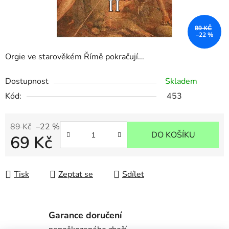
89 KČ
–22 %
Orgie ve starověkém Římě pokračují...
Dostupnost
Skladem
Kód:
453
89 Kč
–22 %
DO KOŠÍKU
69 Kč
Měrná cena:
Tisk
Zeptat se
Sdílet
Garance doručení