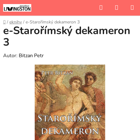
Přejít
Hledat
NÁKUP
na
KOŠÍK
obsah
Domů
/
eknihy
/
e-Starořímský dekameron 3
e-Starořímský dekameron
3
Autor:
Bitzan Petr