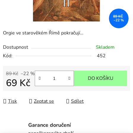
89 KČ
–22 %
Orgie ve starověkém Římě pokračují…
Dostupnost
Skladem
Kód:
452
89 Kč
–22 %
DO KOŠÍKU
69 Kč
Měrná cena:
Tisk
Zeptat se
Sdílet
Garance doručení