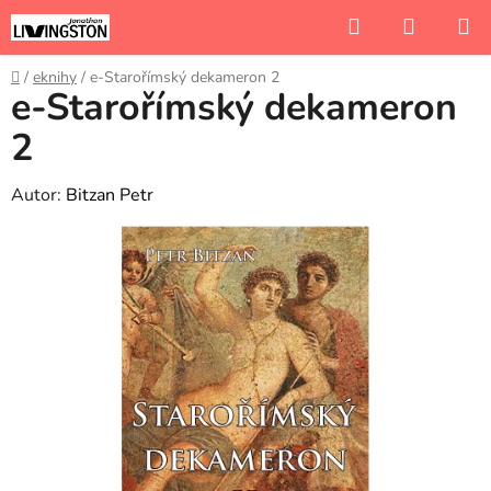
Přejít
Hledat
NÁKUP
na
KOŠÍK
obsah
Domů
/
eknihy
/
e-Starořímský dekameron 2
e-Starořímský dekameron
2
Autor:
Bitzan Petr