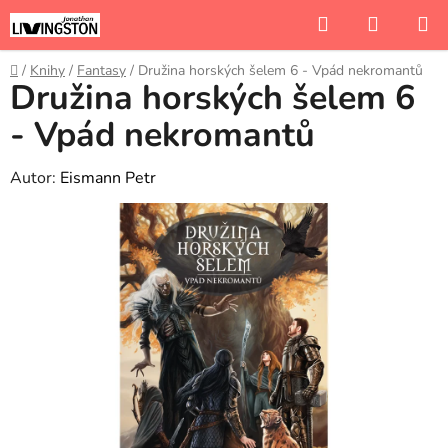
Přejít
Hledat
NÁKUP
na
KOŠÍK
obsah
Domů
/
Knihy
/
Fantasy
/
Družina horských šelem 6 - Vpád nekromantů
Družina horských šelem 6
- Vpád nekromantů
Autor:
Eismann Petr