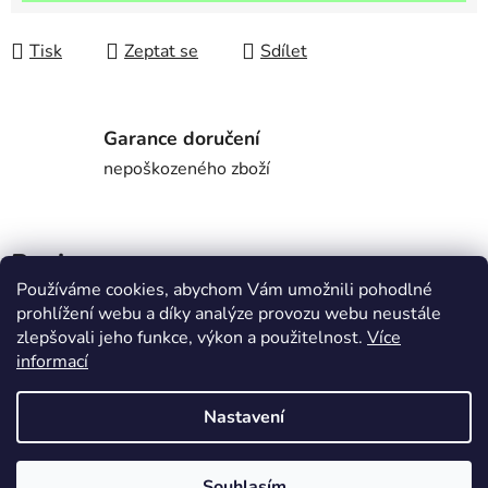
Tisk
Zeptat se
Sdílet
Garance doručení
nepoškozeného zboží
Popis
Používáme cookies, abychom Vám umožnili pohodlné
prohlížení webu a díky analýze provozu webu neustále
Značka
Eismann Petr
zlepšovali jeho funkce, výkon a použitelnost.
Více
informací
Diskuze
Nastavení
Z
Vytvořil Shoptet
á
Souhlasím