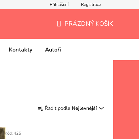
Přihlášení
Registrace
PRÁZDNÝ KOŠÍK
NÁKUPNÍ
KOŠÍK
Kontakty
Autoři
Ř
Řadit podle:
Nejlevnější
a
z
e
Kód:
425
n