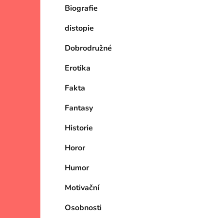
Biografie
p
i
a
distopie
n
e
Dobrodružné
l
Erotika
Fakta
Fantasy
Historie
Horor
Humor
Motivační
Osobnosti