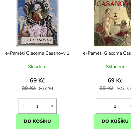
p
s
p
r
o
d
e-Paměti Giacoma Casanovy 1
e-Paměti Giacoma Cas
u
k
Skladem
Skladem
t
ů
69 Kč
69 Kč
89 Kč
89 Kč
(–22 %)
(–22 %)
DO KOŠÍKU
DO KOŠÍKU