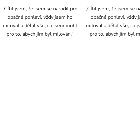
„Cítil jsem, že jsem se narodil pro
„Cítil jsem, že jsem se n
opačné pohlaví, vždy jsem ho
opačné pohlaví, vždy 
miloval a dělal vše, co jsem mohl
miloval a dělal vše, co
pro to, abych jím byl milován.“
pro to, abych jím byl m
O
v
l
á
d
a
c
í
p
r
v
k
y