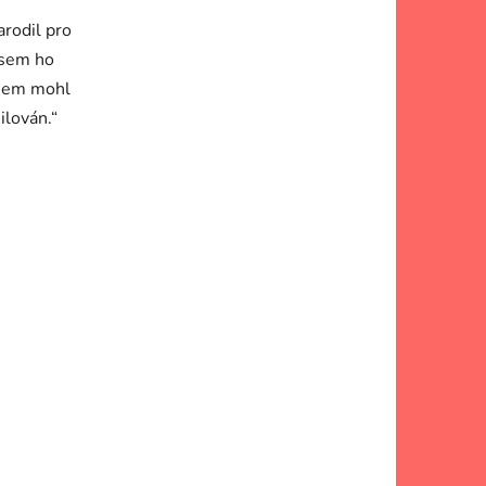
arodil pro
jsem ho
 jsem mohl
ilován.“