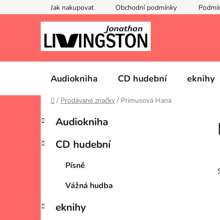
Přejít
Jak nakupovat
Obchodní podmínky
Podmín
na
obsah
Audiokniha
CD hudební
eknihy
Domů
/
Prodávané značky
/
Primusová Hana
P
K
Přeskočit
Audiokniha
a
kategorie
o
t
s
CD hudební
e
t
g
r
Písně
o
a
r
Vážná hudba
i
n
e
n
eknihy
í