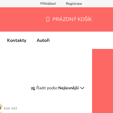
Přihlášení
Registrace
PRÁZDNÝ KOŠÍK
NÁKUPNÍ
KOŠÍK
Kontakty
Autoři
Ř
Řadit podle:
Nejlevnější
a
z
e
Kód:
442
n