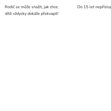
Rodič se může snažit, jak chce,
Do 15 let nepřístu
dítě vždycky dokáže překvapit!
O
v
l
á
d
a
c
í
p
r
v
k
y
v
ý