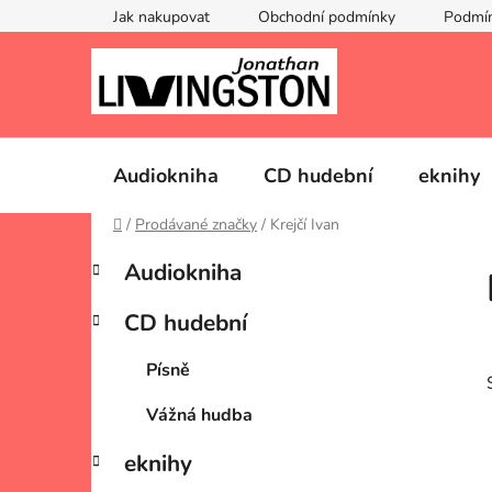
Přejít
Jak nakupovat
Obchodní podmínky
Podmín
na
obsah
Audiokniha
CD hudební
eknihy
Domů
/
Prodávané značky
/
Krejčí Ivan
P
K
Přeskočit
Audiokniha
a
kategorie
o
t
s
CD hudební
e
t
g
r
Písně
o
a
r
Vážná hudba
i
n
e
n
eknihy
í