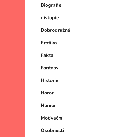
Biografie
p
i
a
distopie
n
e
Dobrodružné
l
Erotika
Fakta
Fantasy
Historie
Horor
Humor
Motivační
Osobnosti