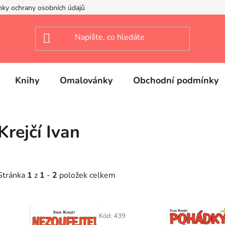
ky ochrany osobních údajů
Knihy
Omalovánky
Obchodní podmínky
Krejčí Ivan
Stránka
1
z
1
-
2
položek celkem
V
ý
Kód:
439