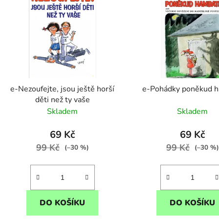
p
s
p
r
o
d
e-Nezoufejte, jsou ještě horší
e-Pohádky poněkud h
u
děti než ty vaše
k
Skladem
Skladem
t
ů
69 Kč
69 Kč
99 Kč
99 Kč
(–30 %)
(–30 %)
DO KOŠÍKU
DO KOŠÍKU