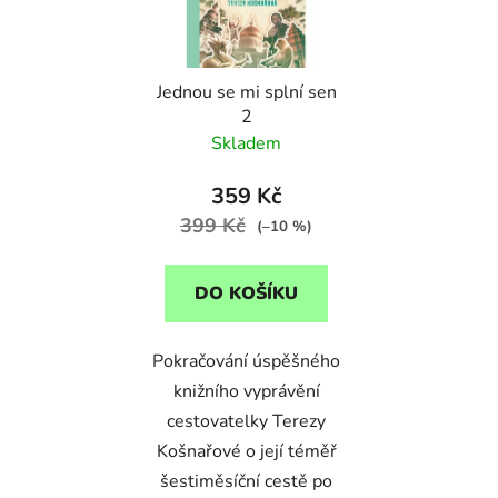
s
r
p
o
r
d
Jednou se mi splní sen
o
u
2
d
k
Skladem
u
t
k
ů
359 Kč
t
399 Kč
(–10 %)
ů
DO KOŠÍKU
Pokračování úspěšného
knižního vyprávění
cestovatelky Terezy
Košnařové o její téměř
šestiměsíční cestě po