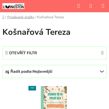
Přejít
Hledat
NÁKUP
na
KOŠÍK
obsah
Domů
/
Prodávané značky
/
Košnařová Tereza
Košnařová Tereza
OTEVŘÍT FILTR
Ř
Řadit podle:
Nejlevnější
a
z
V
e
TIP
ý
n
p
í
i
p