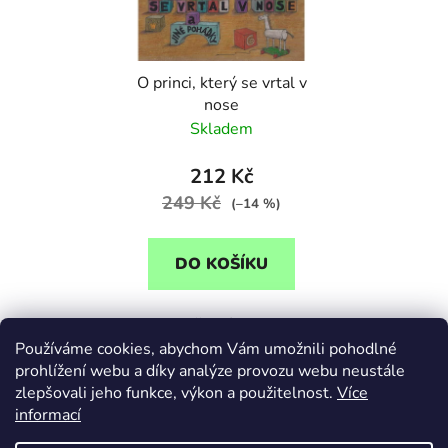
s
r
p
o
r
d
O princi, který se vrtal v
o
u
nose
d
k
Skladem
u
t
k
ů
212 Kč
t
249 Kč
(–14 %)
ů
DO KOŠÍKU
Jak na dětské zlozvyky?
Používáme cookies, abychom Vám umožnili pohodlné
Pohádkou!
prohlížení webu a díky analýze provozu webu neustále
zlepšovali jeho funkce, výkon a použitelnost.
Více
informací
1
položek celkem