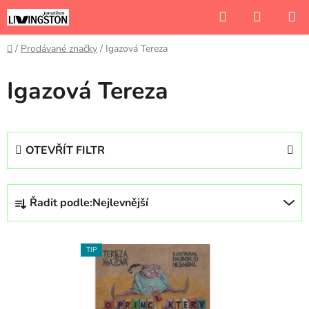
Přejít
Hledat
NÁKUP
na
KOŠÍK
obsah
Domů
/
Prodávané značky
/
Igazová Tereza
Igazová Tereza
OTEVŘÍT FILTR
Ř
Řadit podle:
Nejlevnější
a
z
V
e
TIP
ý
n
p
í
i
p