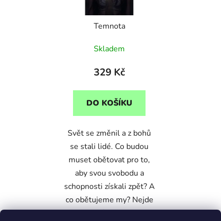
p
o
r
d
Temnota
o
u
d
k
Skladem
u
t
k
ů
329 Kč
t
ů
DO KOŠÍKU
Svět se změnil a z bohů
se stali lidé. Co budou
muset obětovat pro to,
aby svou svobodu a
schopnosti získali zpět? A
co obětujeme my? Nejde
jen o román, ale o cestu