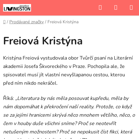
Přejít
Hledat
NÁKUP
na
KOŠÍK
obsah
Domů
/
Prodávané značky
/
Freiová Kristýna
Freiová Kristýna
Kristýna Freiová vystudovala obor Tvůrčí psaní na Literární
akademii Josefa Škvoreckého v Praze. Pochopila ale, že
spisovatel musí jít vlastní nevyšlapanou cestou, kterou
před ním nikdo nekráčel.
Říká:
„Literatura by nás měla posouvat kupředu, měla by
nám dopomáhat k překročení naší reality. Protože, co když
se za jejími hranicemi skrývá něco mnohem větší
ho, n
ě
co, o
čem v houby duše všichni sní
me? Pro
č se neotevřít
netušeným mož
nostem? Pro
č se nepokusit číst fikci, která