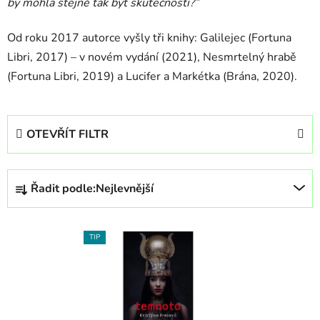
by mohla stejně tak být skutečností
?
”
Od roku 2017 autorce vyšly tři knihy: Galilejec (Fortuna
Libri, 2017) – v novém vydání (2021), Nesmrtelný hrabě
(Fortuna Libri, 2019) a Lucifer a Markétka (Brána, 2020).
OTEVŘÍT FILTR
Ř
Řadit podle:
Nejlevnější
a
z
V
e
TIP
ý
n
p
í
i
p
s
r