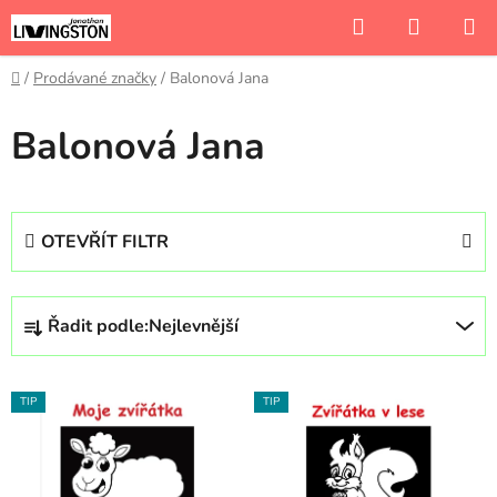
Přejít
Hledat
NÁKUP
na
KOŠÍK
obsah
Domů
/
Prodávané značky
/
Balonová Jana
Balonová Jana
OTEVŘÍT FILTR
Ř
Řadit podle:
Nejlevnější
a
z
V
e
TIP
TIP
ý
n
p
í
i
p