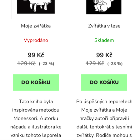
s
r
p
o
r
d
Moje zvířátka
Zvířátka v lese
o
u
d
k
Vyprodáno
Skladem
u
t
k
ů
99 Kč
99 Kč
t
129 Kč
129 Kč
(–23 %)
(–23 %)
ů
DO KOŠÍKU
DO KOŠÍKU
Tato kniha byla
Po úspěšných leporelech
inspirována metodou
Moje zvířátka a Moje
Monessori. Autorku
hračky autoři připravili
nápadu a ilustrátora ke
další, tentokrát s lesními
vzniku tohoto leporela
zvířátky. Rodiče mohou s