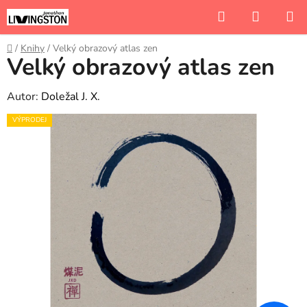
Přejít
Hledat
NÁKUP
na
KOŠÍK
obsah
Domů
/
Knihy
/
Velký obrazový atlas zen
Velký obrazový atlas zen
Autor:
Doležal J. X.
VÝPRODEJ