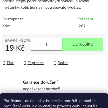
přesně stejný počet nesmyslných výkladů původní
myšlenky, kolik lidí na ní potřebovalo vydělat.
Dostupnost
Skladem
Kód:
262
249 Kč
–92 %
DO KOŠÍKU
19 Kč
Měrná cena:
Tisk
Zeptat se
Sdílet
Garance doručení
nepoškozeného zboží
Používáme cookies, abychom Vám umožnili pohodlné
prohlížení webu a díky analýze provozu webu neustále