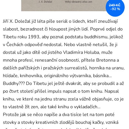
249 KČ
–92 %
Jiří X. Doležal již léta píše seriál o lidech, kteří zneužívají
slabost, bezradnost či hloupost jiných lidí. Poprvé odjel do
Tibetu roku 1993, aby poznal podstatu buddhismu, jelikož
v Čechách odpověď nedostal. Nebo vlastně netušil, že ji
dostal už jako dítě od jistého Vladimíra Holuba, muže
mnoha profesí, renesanční osobnosti, přítele Bretonna a
dalších pařížských i pražských surrealistů, horníka na uranu,
hlídače, knihovníka, originálního výtvarníka, básníka…
Buddhy??? Do Tibetu jel ještě dvakrát, aby se probudil a až
po čtvrt století přišel impuls napsat o tom knihu. Napsal
knihu, ve které na jednu stranu zcela vážně objasňuje, co je
to vlastně žít zen, ale také knihu o vykladačích…
Protože jak se něco napíše a dva tisíce let na tom poté
stovky a stovky kreativních zlodějů bouchaj kačky, vzniká