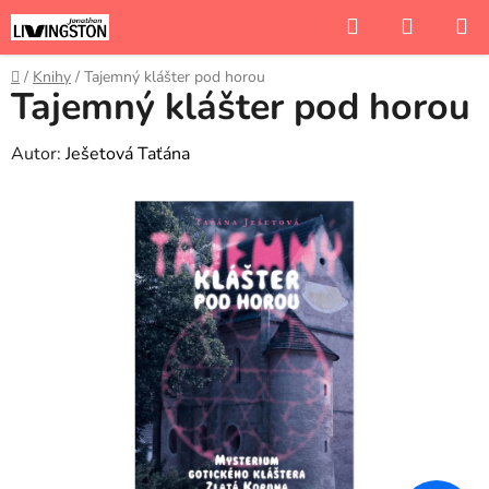
Přejít
Hledat
NÁKUP
na
KOŠÍK
obsah
Domů
/
Knihy
/
Tajemný klášter pod horou
Tajemný klášter pod horou
Autor:
Ješetová Taťána