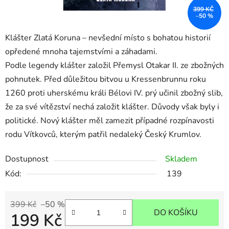
399 KČ
–50 %
Klášter Zlatá Koruna – nevšední místo s bohatou historií
opředené mnoha tajemstvími a záhadami.
Podle legendy klášter založil Přemysl Otakar II. ze zbožných
pohnutek. Před důležitou bitvou u Kressenbrunnu roku
1260 proti uherskému králi Bélovi IV. prý učinil zbožný slib,
že za své vítězství nechá založit klášter. Důvody však byly i
politické. Nový klášter měl zamezit případné rozpínavosti
rodu Vítkovců, kterým patřil nedaleký Český Krumlov.
Dostupnost
Skladem
Kód:
139
399 Kč
–50 %
DO KOŠÍKU
199 Kč