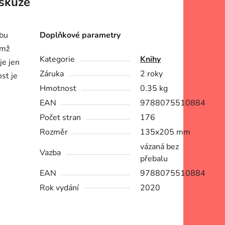
skuze
tbu
Doplňkové parametry
ímž
Kategorie
Knihy
je jen
Záruka
2 roky
st je
Hmotnost
0.35 kg
EAN
9788075510884
Počet stran
176
Rozměr
135x205 mm
vázaná bez
Vazba
přebalu
EAN
9788075510884
Rok vydání
2020