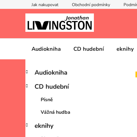
Přejít
Jak nakupovat
Obchodní podmínky
Podmín
na
obsah
Audiokniha
CD hudební
eknihy
P
K
Přeskočit
Audiokniha
a
kategorie
o
t
s
CD hudební
e
t
g
r
Písně
o
a
r
Vážná hudba
i
n
e
n
eknihy
í