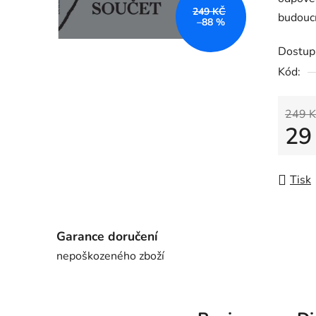
249 KČ
budoucn
–88 %
Dostup
Kód:
249 K
29
Měrná
Tisk
Garance doručení
nepoškozeného zboží