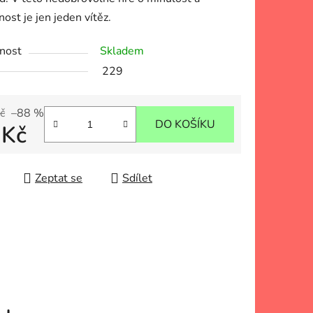
ost je jen jeden vítěz.
nost
Skladem
229
č
–88 %
DO KOŠÍKU
 Kč
 cena:
Zeptat se
Sdílet