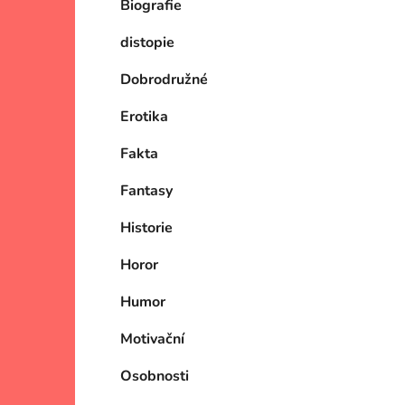
Biografie
p
a
distopie
n
e
Dobrodružné
l
Erotika
Fakta
Fantasy
Historie
Horor
Humor
Motivační
Osobnosti