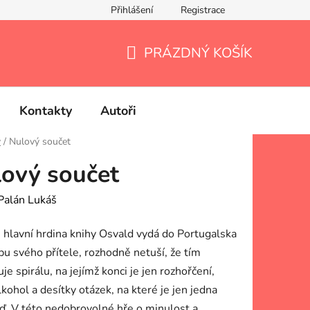
Přihlášení
Registrace
PRÁZDNÝ KOŠÍK
NÁKUPNÍ
KOŠÍK
Kontakty
Autoři
y
/
Nulový součet
ový součet
Palán Lukáš
 hlavní hrdina knihy Osvald vydá do Portugalska
bu svého přítele, rozhodně netuší, že tím
je spirálu, na jejímž konci je jen rozhořčení,
lkohol a desítky otázek, na které je jen jedna
. V této nedobrovolné hře o minulost a