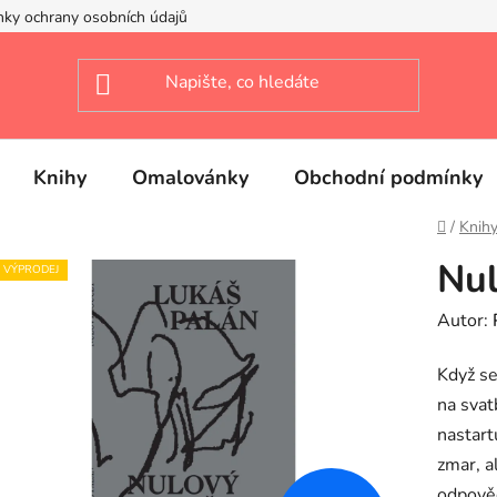
ky ochrany osobních údajů
Knihy
Omalovánky
Obchodní podmínky
Domů
/
Knih
Nul
VÝPRODEJ
Autor:
Když se
na svat
nastartu
zmar, a
odpověď