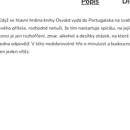
Popis
Di
Když se hlavní hrdina knihy Osvald vydá do Portugalska na sva
svého přítele, rozhodně netuší, že tím nastartuje spirálu, na jej
konci je jen rozhořčení, zmar, alkohol a desítky otázek, na které 
jedna odpověď. V této nedobrovolné hře o minulost a budoucno
jen jeden vítěz.