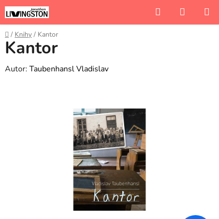
Přejít
Hledat
NÁKUP
na
KOŠÍK
obsah
Domů
/
Knihy
/
Kantor
Kantor
Autor:
Taubenhansl Vladislav