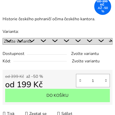
OD 399
KČ
AŽ –50
%
Historie českého pohraničí očima českého kantora.
Varianta:
Dostupnost
Zvolte variantu
Kód:
Zvolte variantu
od 399 Kč
až –50 %
od
199 Kč
Měrná cena:
DO KOŠÍKU
Tisk
Zeptat se
Sdílet