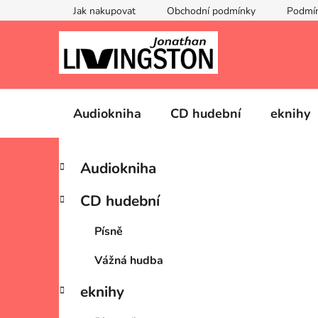
Přejít
Jak nakupovat
Obchodní podmínky
Podmín
na
obsah
Audiokniha
CD hudební
eknihy
P
K
Přeskočit
Audiokniha
a
kategorie
o
t
s
CD hudební
e
t
g
r
Písně
o
a
r
Vážná hudba
i
n
e
n
eknihy
í