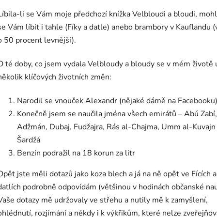
Líbila-li se Vám moje předchozí knížka Velbloudi a bloudi, moh
se Vám líbit i tahle (Fíky a datle) anebo brambory v Kauflandu (
o 50 procent levnější).
O té doby, co jsem vydala Velbloudy a bloudy se v mém životě 
několik klíčových životních změn:
Narodil se vnouček Alexandr (nějaké dámě na Facebooku
Konečně jsem se naučila jména všech emirátů – Abú Zabí,
Adžmán, Dubaj, Fudžajra, Rás al-Chajma, Umm al-Kuvajn
Šardžá
Benzín podražil na 18 korun za litr
Opět jste měli dotazů jako koza blech a já na ně opět ve Fících a
datlích podrobně odpovídám (většinou v hodinách občanské nau
Vaše dotazy mě udržovaly ve střehu a nutily mě k zamyšlení,
ohlédnutí, rozjímání a někdy i k výkřikům, které nelze zveřejňov