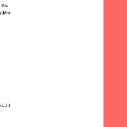
uhle,
rozdám
 2020