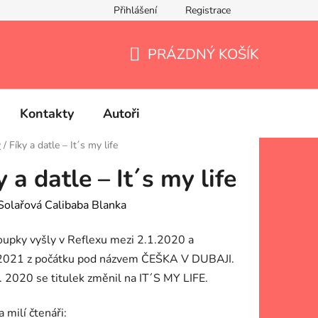
Přihlášení
Registrace
PRÁZDNÝ KOŠÍK
NÁKUPNÍ
KOŠÍK
Kontakty
Autoři
y
/
Fíky a datle – It´s my life
y a datle – It´s my life
Solařová Calibaba Blanka
oupky vyšly v Reflexu mezi 2.1.2020 a
2021 z počátku pod názvem ČEŠKA V DUBAJI.
. 2020 se titulek změnil na IT´S MY LIFE.
 milí čtenáři: