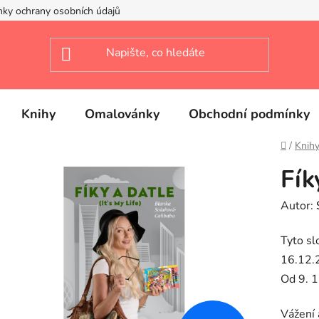
ky ochrany osobních údajů
Knihy
Omalovánky
Obchodní podmínky
Domů
/
Knih
Fík
Autor:
Tyto sl
16.12.
Od 9. 1
Vážení a