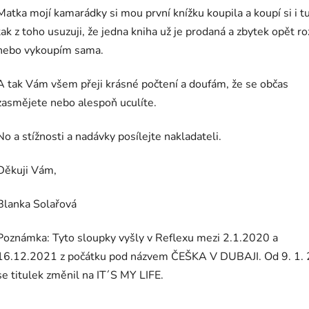
Matka mojí kamarádky si mou první knížku koupila a koupí si i t
tak z toho usuzuji, že jedna kniha už je prodaná a zbytek opět 
nebo vykoupím sama.
A tak Vám všem přeji krásné počtení a doufám, že se občas
zasmějete nebo alespoň uculíte.
No a stížnosti a nadávky posílejte nakladateli.
Děkuji Vám,
Blanka Solařová
Poznámka: Tyto sloupky vyšly v Reflexu mezi 2.1.2020 a
16.12.2021 z počátku pod názvem ČEŠKA V DUBAJI. Od 9. 1.
se titulek změnil na IT´S MY LIFE.