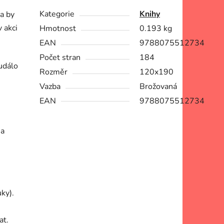
Kategorie
Knihy
la by
v akci
Hmotnost
0.193 kg
EAN
9788075512734
Počet stran
184
událo
Rozměr
120x190
Vazba
Brožovaná
EAN
9788075512734
)
 a
ky).
at.