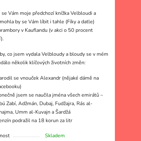
li se Vám moje předchozí knížka Velbloudi a
 mohla by se Vám líbit i tahle (Fíky a datle)
rambory v Kauflandu (v akci o 50 procent
).
by, co jsem vydala Velbloudy a bloudy se v mém
událo několik klíčových životních změn:
arodil se vnouček Alexandr (nějaké dámě na
acebooku)
onečně jsem se naučila jména všech emirátů –
bú Zabí, Adžmán, Dubaj, Fudžajra, Rás al-
hajma, Umm al-Kuvajn a Šardžá
nzín podražil na 18 korun za litr
nost
Skladem