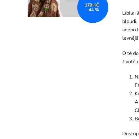
179 KČ
–44 %
Líbila-
bloudi,
anebo b
levnější
O té do
životě 
N
F
K
A
C
Be
Dostup