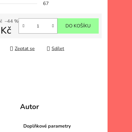
67
č
–44 %
DO KOŠÍKU
 Kč
 cena:
Zeptat se
Sdílet
Autor
Doplňkové parametry