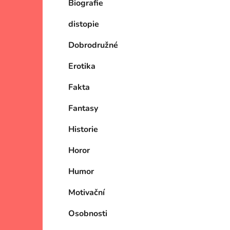
Biografie
p
a
distopie
n
e
Dobrodružné
l
Erotika
Fakta
Fantasy
Historie
Horor
Humor
Motivační
Osobnosti