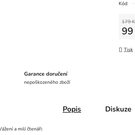
Kód:
179 K
99
Měrná
Tisk
Garance doručení
nepoškozeného zboží
Popis
Diskuze
Vážení a milí čtenáři: