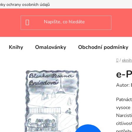
ky ochrany osobních údajů
Knihy
Omalovánky
Obchodní podmínky
Domů
/
eknih
e-P
Autor:
Patnáct
vysoce c
Narcist
citlivos
potřeby