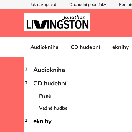
Přejít
Jak nakupovat
Obchodní podmínky
Podmín
na
obsah
Audiokniha
CD hudební
eknihy
P
K
Přeskočit
Audiokniha
a
kategorie
o
t
s
CD hudební
e
t
g
r
Písně
o
a
r
Vážná hudba
i
n
e
n
eknihy
í