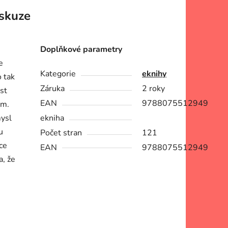
skuze
Doplňkové parametry
e
Kategorie
eknihy
o tak
Záruka
2 roky
st
EAN
9788075512949
em.
mysl
ekniha
u
Počet stran
121
ce
EAN
9788075512949
a, že