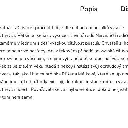
Popis
Di
Patnáct až dvacet procent lidí je dle odhadu odborníků vysoce
citlivých. Většinou se jako vysoce citliví už rodí. Narcističtí rodič
záměrně v jednom z dětí vysokou citlivost pěstují. Chystají si h
pro sebe a své potřeby. Ani v takovém případě se vysoká citlivo
nerozvine jen vůči nim, ale jimi vybrané dítě se upozadí vůči vš
Pak až ve zralém věku hledá a někdy i nalézá svůj opravdový s
života, tak jako i hlavní hrdinka Růžena Málková, které se úplno
náhodou, pokud náhody existují, do rukou dostane kniha o vyso
citlivých lidech. Považovala se za chybu evoluce, dokud nezjistil
v tom není sama.