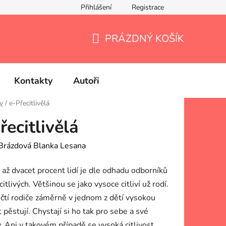
Přihlášení
Registrace
PRÁZDNÝ KOŠÍK
NÁKUPNÍ
KOŠÍK
Kontakty
Autoři
y
/
e-Přecitlivělá
řecitlivělá
Brázdová Blanka Lesana
 až dvacet procent lidí je dle odhadu odborníků
itlivých. Většinou se jako vysoce citliví už rodí.
ičtí rodiče záměrně v jednom z dětí vysokou
t pěstují. Chystají si ho tak pro sebe a své
. Ani v takovém případě se vysoká citlivost