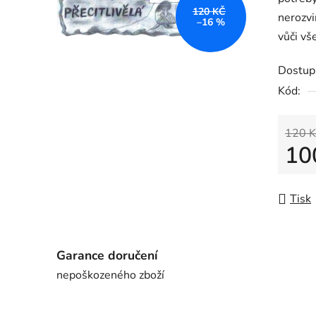
120 KČ
nerozvi
–16 %
vůči vš
Dostup
Kód:
120 K
10
Měrná
Tisk
Garance doručení
nepoškozeného zboží