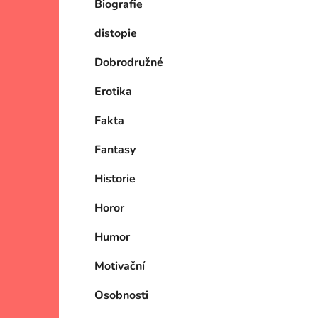
Biografie
p
a
distopie
n
e
Dobrodružné
l
Erotika
Fakta
Fantasy
Historie
Horor
Humor
Motivační
Osobnosti