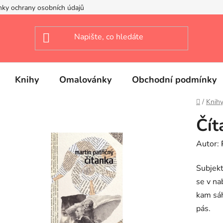
ky ochrany osobních údajů
Knihy
Omalovánky
Obchodní podmínky
Domů
/
Knih
Čít
Autor:
Subjekt
se v na
kam sáh
pás.