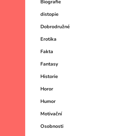
Biografie
p
a
distopie
n
e
Dobrodružné
l
Erotika
Fakta
Fantasy
Historie
Horor
Humor
Motivační
Osobnosti