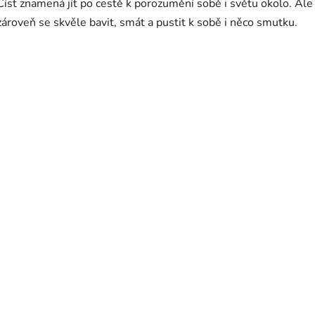
Číst znamená jít po cestě k porozumění sobě i světu okolo. Ale
zároveň se skvěle bavit, smát a pustit k sobě i něco smutku.