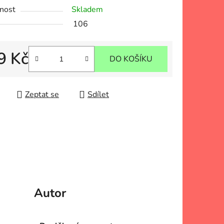
nost
Skladem
106
9 Kč
DO KOŠÍKU
 cena:
Zeptat se
Sdílet
Autor