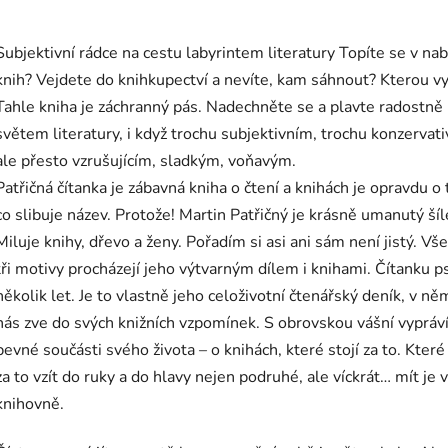
Subjektivní rádce na cestu labyrintem literatury Topíte se v na
knih? Vejdete do knihkupectví a nevíte, kam sáhnout? Kterou v
Tahle kniha je záchranný pás. Nadechněte se a plavte radostně
světem literatury, i když trochu subjektivním, trochu konzervat
ale přesto vzrušujícím, sladkým, voňavým.
Patřičná čítanka je zábavná kniha o čtení a knihách je opravdu o
co slibuje název. Protože! Martin Patřičný je krásně umanutý šíl
Miluje knihy, dřevo a ženy. Pořadím si asi ani sám není jistý. Vš
tři motivy procházejí jeho výtvarným dílem i knihami. Čítanku p
několik let. Je to vlastně jeho celoživotní čtenářský deník, v ně
nás zve do svých knižních vzpomínek. S obrovskou vášní vypráví
pevné součásti svého života – o knihách, které stojí za to. Které 
za to vzít do ruky a do hlavy nejen podruhé, ale víckrát… mít je v
knihovně.