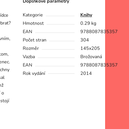
Doplňkové parametry
Kategorie
Knihy
bídce
ybrat?
Hmotnost
0.29 kg
EAN
9788087835357
ivním,
Počet stran
304
Rozměr
145x205
 tom,
Vazba
Brožovaná
enec.
EAN
9788087835357
echny
Rok vydání
2014
sal
mž
 o
stojí