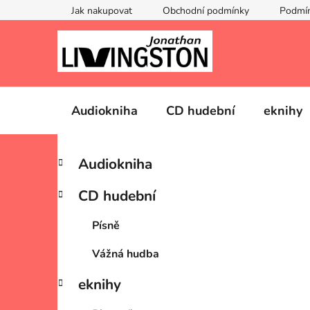
Přejít
Jak nakupovat
Obchodní podmínky
Podmín
na
obsah
Audiokniha
CD hudební
eknihy
P
K
Přeskočit
Audiokniha
a
kategorie
o
t
s
CD hudební
e
t
g
r
Písně
o
a
r
Vážná hudba
i
n
e
n
eknihy
í