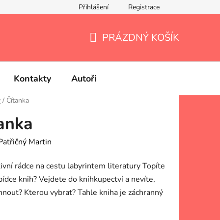
Přihlášení
Registrace
PRÁZDNÝ KOŠÍK
NÁKUPNÍ
KOŠÍK
Kontakty
Autoři
y
/
Čítanka
anka
Patřičný Martin
ivní rádce na cestu labyrintem literatury Topíte
bídce knih? Vejdete do knihkupectví a nevíte,
nout? Kterou vybrat? Tahle kniha je záchranný