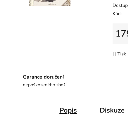
Dostup
Kód:
17
Měrná
Tisk
Garance doručení
nepoškozeného zboží
Popis
Diskuze