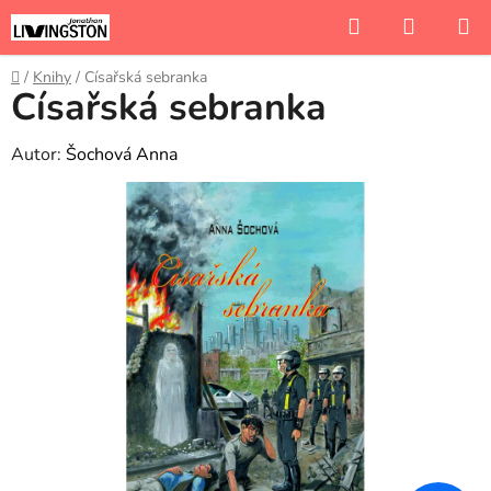
Přejít
Hledat
NÁKUP
na
KOŠÍK
obsah
Domů
/
Knihy
/
Císařská sebranka
Císařská sebranka
Autor:
Šochová Anna