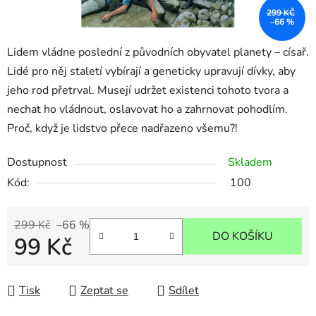
299 KČ
–66 %
Lidem vládne poslední z původních obyvatel planety – císař.
Lidé pro něj staletí vybírají a geneticky upravují dívky, aby
jeho rod přetrval. Musejí udržet existenci tohoto tvora a
nechat ho vládnout, oslavovat ho a zahrnovat pohodlím.
Proč, když je lidstvo přece nadřazeno všemu?!
Dostupnost
Skladem
Kód:
100
299 Kč
–66 %
DO KOŠÍKU
99 Kč
Měrná cena:
Tisk
Zeptat se
Sdílet